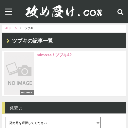
ホーム
ツブキ
ツブキの記事一覧
mimosa / ツブキ42
miomsa
発売月