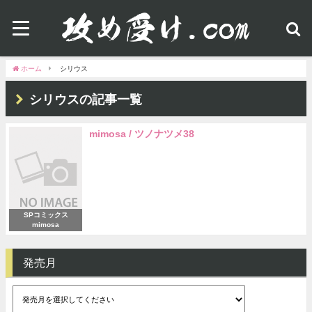
ホーム
シリウス
シリウスの記事一覧
mimosa / ツノナツメ38
SPコミックス
mimosa
発売月