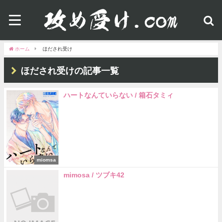
ホーム
ほだされ受け
ほだされ受けの記事一覧
ハートなんていらない / 箱石タミィ
miomsa
mimosa / ツブキ42