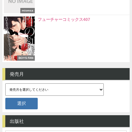
miomsa
フューチャーコミックス407
BOYS FAN
発売月
出版社